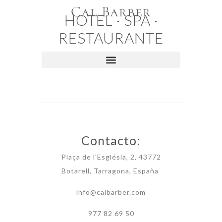
Cal Barber
HOTEL · SPA ·
RESTAURANTE
Contacto:
Plaça de l'Església, 2, 43772
Botarell, Tarragona, España
info@calbarber.com
977 82 69 50