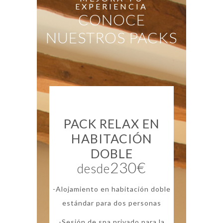
EXPERIENCIA
CONOCE
NUESTROS PACKS
PACK RELAX EN
HABITACIÓN
DOBLE
230€
desde
-Alojamiento en habitación doble
estándar para dos personas
-Sesión de spa privado para la